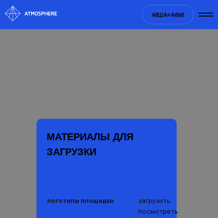
ША×
АФИША×
АФИША×
АФИША×
АФИША×
АФИША×
АФИША×
АФИША×
МАТЕРИАЛЫ ДЛЯ
ЗАГРУЗКИ
логотипы площадки
загрузить
посмотреть