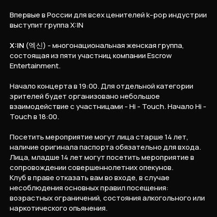
Впервые в России для всех ценителей k-pop индустрии
выступит группа X:IN
X:IN
(엑신) - многонациональная женская группа,
состоящая из пяти участниц компании Escrow
Entertainment.
Начало концерта в 19:00. Для отдельной категории
зрителей будет организовано небольшое
взаимодействие с участницами - Hi - Touch. Начало Hi -
Touch в 18:00.
Посетить мероприятие могут лица старше 14 лет,
наличие оригинала паспорта обязательно для входа.
Лица, младше 14 лет могут посетить мероприятие в
сопровождении совершеннолетних опекунов.
Клуб в праве отказать вам во входе, в случае
несоблюдения основных правил посещения:
возрастных ограничений, состояния алкогольного или
наркотического опьянения.