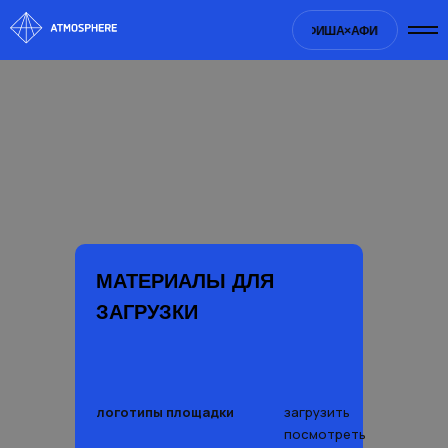
ША×
АФИША×
АФИША×
АФИША×
АФИША×
АФИША×
АФИША×
АФИША×
МАТЕРИАЛЫ ДЛЯ
ЗАГРУЗКИ
логотипы площадки
загрузить
посмотреть