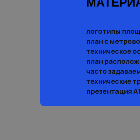
МАТЕРИ
логотипы пло
план с метрово
техническое о
план располож
часто задавае
технические т
презентация 