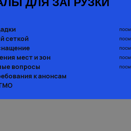
АЛЫ ДЛЯ ЗАГРУЗКИ
щадки
посм
й сеткой
посм
снащение
посм
ения мест и зон
посм
мые вопросы
посм
ребования к анонсам
АТМО