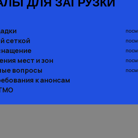
АЛЫ ДЛЯ ЗАГРУЗКИ
щадки
посм
й сеткой
посм
снащение
посм
ения мест и зон
посм
мые вопросы
посм
ребования к анонсам
АТМО