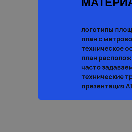
МАТЕРИ
логотипы пло
план с метрово
техническое о
план располож
часто задавае
технические т
презентация 