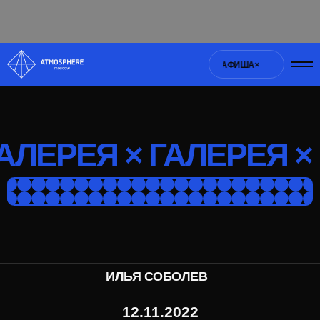
АФИША×
АФИША×
АФИША×
АФИША×
АФИША×
АФИША×
АФИ
АЛЕРЕЯ × ГАЛЕРЕЯ ×
ИЛЬЯ СОБОЛЕВ
12.11.2022