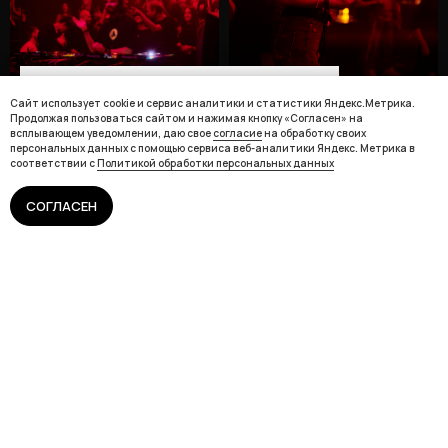
Сайт использует cookie и сервис аналитики и
Сайт использует cookie и сервис аналитики и статистики Яндекс.Метрика.
статистики Яндекс.Метрика. Продолжая
Продолжая пользоваться сайтом и нажимая кнопку «Согласен» на
пользоваться сайтом и нажимая кнопку «Согласен»
всплывающем уведомлении, даю свое
согласие
на обработку своих
на всплывающем уведомлении, даю свое
согласие
персональных данных с помощью сервиса веб-аналитики Яндекс. Метрика в
на обработку своих персональных данных с помощью
соответствии с
Политикой обработки персональных данных
сервиса веб-аналитики Яндекс. Метрика в
соответствии с
Политикой обработки персональных
данных
СОГЛАСЕН