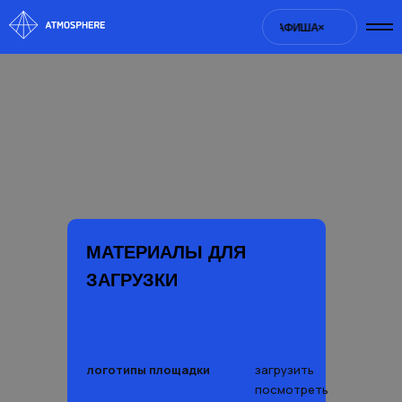
АФИША×
АФИША×
АФИША×
АФИША×
АФИША×
АФИША×
АФИ
МАТЕРИАЛЫ ДЛЯ
ЗАГРУЗКИ
логотипы площадки
загрузить
посмотреть