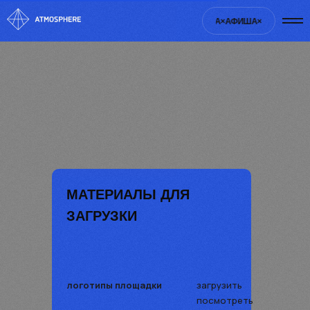
ФИША×
АФИША×
АФИША×
АФИША×
АФИША×
АФИША×
АФИША×
МАТЕРИАЛЫ ДЛЯ
ЗАГРУЗКИ
логотипы площадки
загрузить
посмотреть