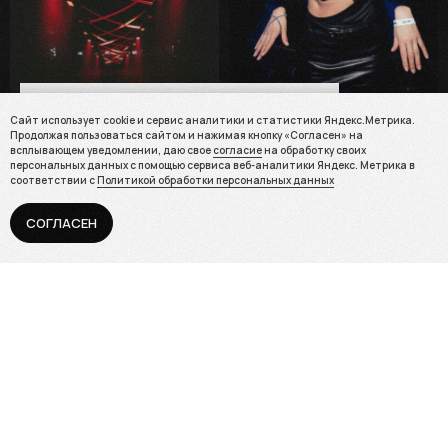
Сайт использует cookie и сервис аналитики и
Сайт использует cookie и сервис аналитики и статистики Яндекс.Метрика.
статистики Яндекс.Метрика. Продолжая
Продолжая пользоваться сайтом и нажимая кнопку «Согласен» на
пользоваться сайтом и нажимая кнопку «Согласен»
всплывающем уведомлении, даю свое
согласие
на обработку своих
на всплывающем уведомлении, даю свое
согласие
персональных данных с помощью сервиса веб-аналитики Яндекс. Метрика в
на обработку своих персональных данных с помощью
соответствии с
Политикой обработки персональных данных
сервиса веб-аналитики Яндекс. Метрика в
соответствии с
Политикой обработки персональных
данных
СОГЛАСЕН