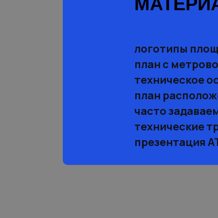
МАТЕРИ
логотипы пло
план с метрово
техническое о
план располож
часто задавае
технические т
презентация 