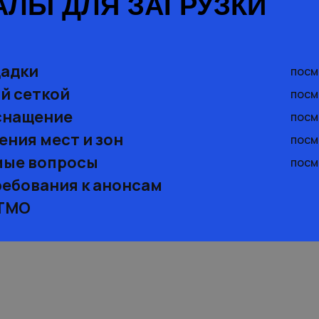
АЛЫ ДЛЯ ЗАГРУЗКИ
щадки
посм
й сеткой
посм
снащение
посм
ения мест и зон
посм
мые вопросы
посм
ребования к анонсам
АТМО