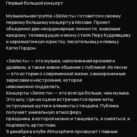
Первый большой концерт.
Музыкальная группа «ЗаVисть» готовится к своему
первому большому концерту в Москве. Проект
объединил две неординарные личности, знакомые
каждому: телеведущую и икону стиля Леру Кудрявцеву
и харизматичную юристку, писательницу и певицу
Катю Гордон.
«ЗаVисть» — это музыка, наполненная иронией и
драйвом, а также живое общение с публикой. Их песни
— это истории о современной жизни, самоироничные
зарисовки и настроение, которое
невозможно подделать.
Концерты «ЗаVисти» — это всегда больше, чем музыка.
Это шоу, где на сцене встречаются яркие хиты,
остроумные шутки и элементы стендапа. Публика
получает уникальную атмосферу
праздника, в которой можно и танцевать, и смеяться, и
подпевать артисткам.
9 декабря в клубе Atmosphere прозвучат главные