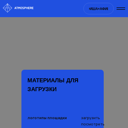
ША×
АФИША×
АФИША×
АФИША×
АФИША×
АФИША×
АФИША×
АФИША×
МАТЕРИАЛЫ ДЛЯ
ЗАГРУЗКИ
логотипы площадки
загрузить
посмотреть